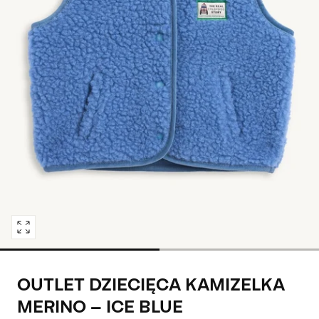
Pokaż
media
0
OUTLET DZIECIĘCA KAMIZELKA
w
modalnym
MERINO - ICE BLUE
oknie