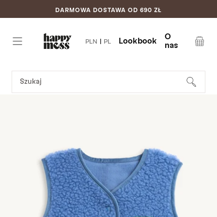
DARMOWA DOSTAWA OD 690 ZŁ
Pomiń do
treści
O
Lookbook
PLN
|
PL
nas
Koszyk
SZUKAJ
STRONA GŁÓWNA
/
OUTLET
/
OUTLET DZIECIĘCA KAMIZELKA
MERINO - ICE BLUE