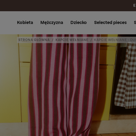
E
Pomiń do
treści
Kobieta
Mężczyzna
Dziecko
Selected pieces
STRONA GŁÓWNA
/
KAPCIE WEŁNIANE
/
KAPCIE WEŁNIANE - DU