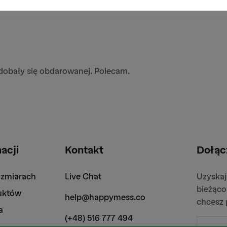
odobały się obdarowanej. Polecam.
acji
Kontakt
Dołąc
ozmiarach
Live Chat
Uzyskaj
bieżąco
duktów
help@happymess.co
chcesz 
a
(+48) 516 777 494
E-