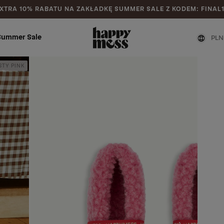
XTRA 10% RABATU NA ZAKŁADKĘ SUMMER SALE Z KODEM: FINAL
Summer Sale
PLN
STY PINK