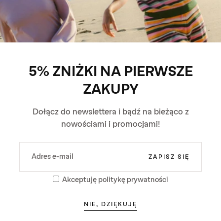
5% ZNIŻKI NA PIERWSZE
ZAKUPY
Dołącz do newslettera i bądź na bieżąco z
nowościami i promocjami!
E-
RECENZJE KLIENTÓW
MAIL
ZAPISZ SIĘ
5.00 z 5
Akceptuję politykę prywatności
Na podstawie 1 recenzji
NIE, DZIĘKUJĘ