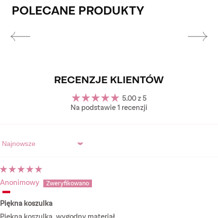
POLECANE PRODUKTY
RECENZJE KLIENTÓW
5.00 z 5
Na podstawie 1 recenzji
Sort by
Anonimowy
Piękna koszulka
Piękna koszulka, wygodny materiał