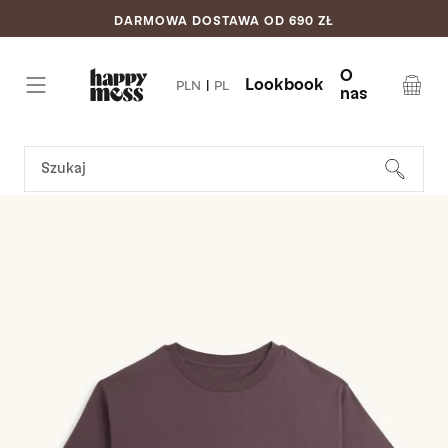
DARMOWA DOSTAWA OD 690 ZŁ
Pomiń do
treści
O
Lookbook
PLN
|
PL
nas
Koszyk
SZUKAJ
STRONA GŁÓWNA
/
BLUZKI DAMSKIE
/
T-SHIRT - FLOWER POWER