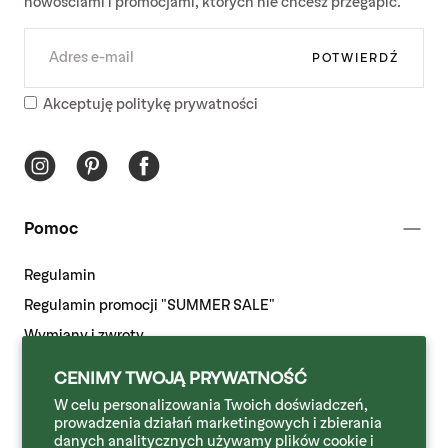
nowościami i promocjami, których nie chcesz przegapić.
E-
MAIL
POTWIERDŹ
Akceptuję politykę prywatności
Pomoc
Regulamin
Regulamin promocji "SUMMER SALE"
Wymiany i zwroty
Odstąpienie od umowy
CENIMY TWOJĄ PRYWATNOŚĆ
Dostawa i płatność
W celu personalizowania Twoich doświadczeń,
prowadzenia działań marketingowych i zbierania
Polityka prywatności
danych analitycznych używamy plików cookie i