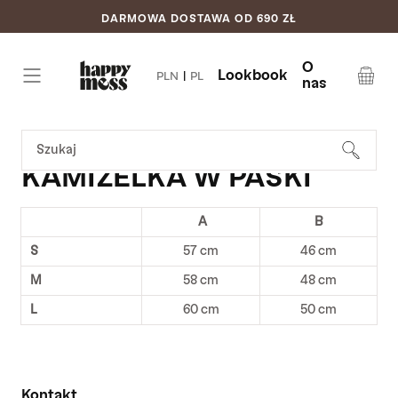
DARMOWA DOSTAWA OD 690 ZŁ
Pomiń do
treści
O
Lookbook
PLN
|
PL
nas
Koszyk
SZUKAJ
KAMIZELKA W PASKI
A
B
S
57 cm
46 cm
M
58 cm
48 cm
L
60 cm
50 cm
Kontakt