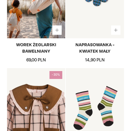
WOREK ŻEGLARSKI
NAPRASOWANKA -
BAWEŁNIANY
KWIATEK MAŁY
Cena
Cena
69,00 PLN
14,90 PLN
regularna
regularna
0%
- 30%
- 30%
- 30%