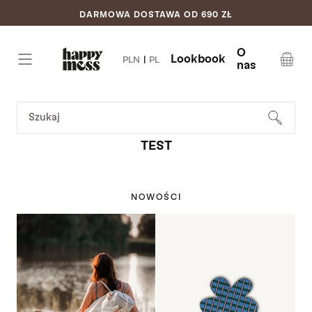
DARMOWA DOSTAWA OD 690 ZŁ
Pomiń do
treści
O
Lookbook
PLN
|
PL
nas
Koszyk
SZUKAJ
STRONA GŁÓWNA
/
TEST
KOLEKCJA:
TEST
6 PRODUKTÓW
NOWOŚCI