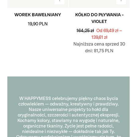
WOREK BAWEŁNIANY
KÓŁKO DO PŁYWANIA -
VIOLET
Cena
19,90 PLN
regularna
Cena
Minimalna
Maksy
164,25 zł
Od
69,49 zł
-
regularna
cena
cena
139,61 zł
Najniższa cena sprzed 30
dni:
81,75 PLN
W HAPPYMESS celebrujemy piękny chaos bycia
człowiekiem — odważny, kreatywny i prawdziwy.
Nasze uniwersalne projekty to hołd dla
oryginalności, szczerości i autentycznej ekspresji.
Kochamy kolory, stawiamy na wygodę i naturalne,
organiczne tkaniny. Życie jest pełne radości,
nieidealne i niezwykłe — dokładnie tak jak Ty.