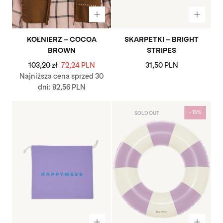
KOŁNIERZ - COCOA
SKARPETKI - BRIGHT
BROWN
STRIPES
Cena
Cena
Cena
103,20 zł
72,24 PLN
31,50 PLN
regularna
promocyjna
regularna
Najniższa cena sprzed 30
dni:
82,56 PLN
- 15%
- 15%
SOLD OUT