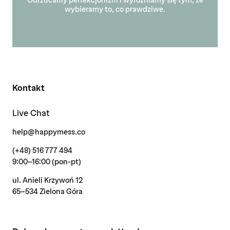
Odrzucamy perfekcjonizm i wyróżniamy się tym, że
wybieramy to, co prawdziwe.
Kontakt
Live Chat
help@happymess.co
(+48) 516 777 494
9:00-16:00 (pon-pt)
ul. Anieli Krzywoń 12
65-534 Zielona Góra